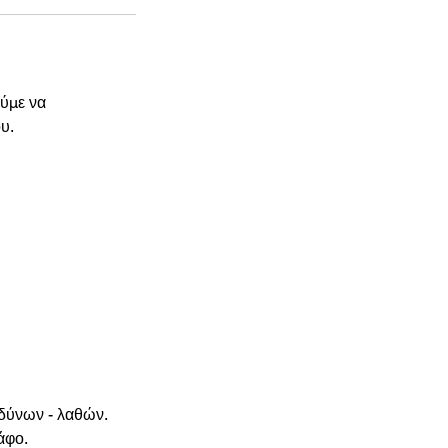
ύμε να
υ.
νδύνων - λαθών.
άφο.