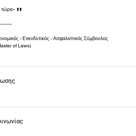
 τώρα» ⬆️⬆️
--------
ονομικός - Επενδυτικός - Ασφαλιστικός Σύμβουλος
aster of Laws)
ρωσης
οινωνίας