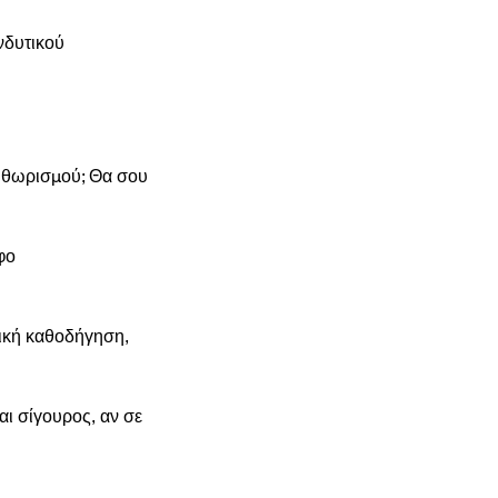
νδυτικού
ληθωρισμού; Θα σου
φο
ική καθοδήγηση,
ι σίγουρος, αν σε