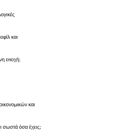
λογικές
οφίλ και
νη εποχή;
 οικονομικών και
 σωστά όσα έχεις;