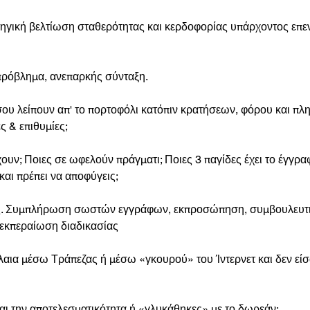
ηγική βελτίωση σταθερότητας και κερδοφορίας υπάρχοντος επε
πρόβλημα, ανεπαρκής σύνταξη.
ου λείπουν απ' το πορτοφόλι κατόπιν κρατήσεων, φόρου και π
ς & επιθυμίες;
ουν; Ποιες σε ωφελούν πράγματι; Ποιες 3 παγίδες έχει το έγγρα
και πρέπει να αποφύγεις;
ς. Συμπλήρωση σωστών εγγράφων, εκπροσώπηση, συμβουλευτ
εκπεραίωση διαδικασίας
αια μέσω Τράπεζας ή μέσω «γκουρού» του Ίντερνετ και δεν είσα
αι την αποτελεσματικότητα ή «γλυκάθηκες» με το δωρεάν;