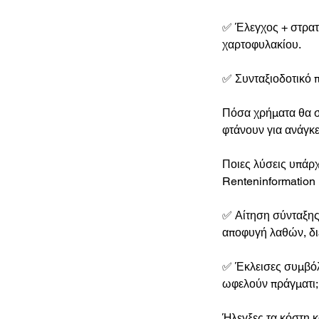
✅ Έλεγχος + στρατ
χαρτοφυλακίου.
✅ Συνταξιοδοτικό 
Πόσα χρήματα θα σ
φτάνουν για ανάγκε
Ποιες λύσεις υπάρχ
Renteninformation 
✅ Αίτηση σύνταξη
αποφυγή λαθών, δι
✅ Έκλεισες συμβόλ
ωφελούν πράγματι;
Ήλεγξες τα κόστη κ