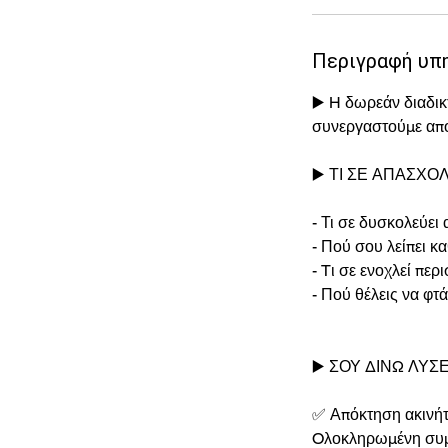
τ
ά
Περιγραφή υπ
▶️ H δωρεάν διαδι
συνεργαστούμε απο
▶️ ΤΙ ΣΕ ΑΠΑΣΧΟΛ
- Τι σε δυσκολεύει
- Πού σου λείπει κ
- Tι σε ενοχλεί πε
- Πού θέλεις να φτά
▶️ ΣΟΥ ΔΙΝΩ ΛΥΣΕ
✅ Απόκτηση ακινήτ
Oλοκληρωμένη συμβ