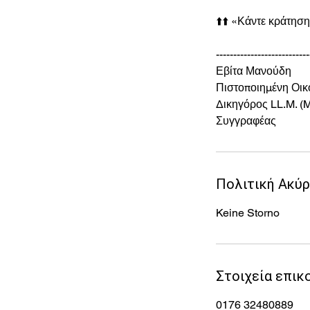
⬆️⬆️ «Κάντε κράτηση
---------------------------
Εβίτα Μανούδη
Πιστοποιημένη Οικ
Δικηγόρος LL.M. (M
Συγγραφέας
Πολιτική Ακύ
Keine Storno
Στοιχεία επικ
0176 32480889