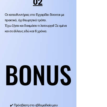
02
Οι κατευθυντήριες στο Εγχειρίδιο δίνονται με
πρακτικό, όχι θεωρητικό τρόπο.
Έχω ζήσει και δοκιμάσει τι λειτουργεί! Σε εμένα
και σε άλλους εδώ και 6 χρόνια.
BONUS
BONUS
✔️ Πρόσβαση στο εβδομαδιαίο μου