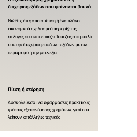
διαχείριση εξόδων
σου φαίνονται βουνό
Νιώθεις ότι η αποταμίευση ή
ένα πλάνο
οικονομικού σχεδιασμού περιορίζει τις
επιλογές σου και σε πιέζει
. Ταυτίζεις στο μυαλό
σου
την διαχείριση εσόδων - εξόδων με τον
περιορισμό ή την μειονεξία
Πίεση ή στέρηση
Δυσκολεύεσαι να εφαρμόσεις
πρακτικούς
τρόπους εξοικονόμησης χρημάτων, γιατί σου
λείπουν κατάλληλες τεχνικές