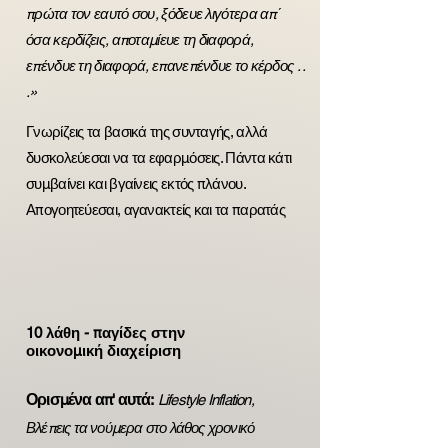
πρώτα τον εαυτό σου, ξόδευε λιγότερα απ΄
όσα κερδίζεις, αποταμίευε τη διαφορά,
επένδυε τη διαφορά, επανεπένδυε το κέρδος . .
.»
Γνωρίζεις τα βασικά της συνταγής, αλλά
δυσκολεύεσαι να τα εφαρμόσεις. Πάντα κάτι
συμβαίνει και βγαίνεις εκτός πλάνου.
Απογοητεύεσαι, αγανακτείς και τα παρατάς
10 λάθη - παγίδες στην
οικονομική διαχείριση
Ορισμένα απ' αυτά:
Lifestyle Inflation,
Βλέπεις τα νούμερα στο λάθος χρονικό