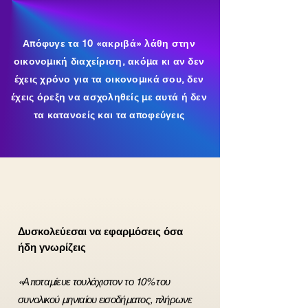
Απόφυγε τα 10 «ακριβά» λάθη στην
οικονομική διαχείριση, ακόμα κι αν δεν
έχεις χρόνο για τα οικονομικά σου, δεν
έχεις όρεξη να ασχοληθείς με αυτά ή δεν
τα κατανοείς και τα αποφεύγεις
Δυσκολεύεσαι να εφαρμόσεις όσα
ήδη γνωρίζεις
«Αποταμίευε τουλάχιστον το 10% του
συνολικού μηνιαίου εισοδήματος, πλήρωνε