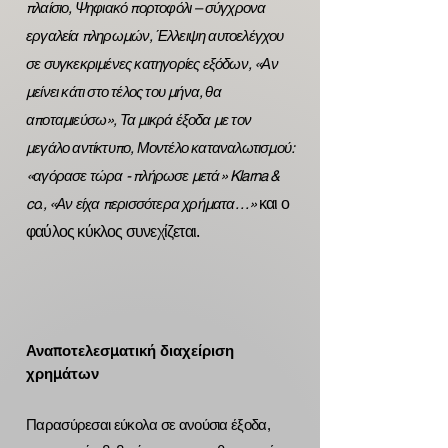
πλαίσιο, Ψηφιακό πορτοφόλι – σύγχρονα
εργαλεία πληρωμών, Έλλειψη αυτοελέγχου
σε συγκεκριμένες κατηγορίες εξόδων, «Αν
μείνει κάτι στο τέλος του μήνα, θα
αποταμιεύσω», Τα μικρά έξοδα με τον
μεγάλο αντίκτυπο, Μοντέλο καταναλωτισμού:
«αγόρασε τώρα - πλήρωσε μετά» Klarna &
και ο
co., «Αν είχα περισσότερα χρήματα. . .»
φαύλος κύκλος συνεχίζεται.
Αναποτελεσματική διαχείριση
χρημάτων
Παρασύρεσαι εύκολα σε ανούσια έξοδα,